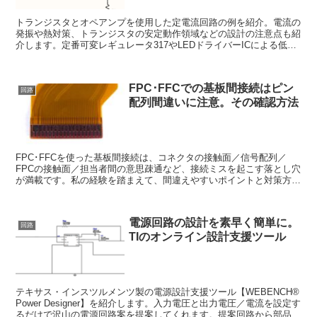
トランジスタとオペアンプを使用した定電流回路の例を紹介。電流の
発振や熱対策、トランジスタの安定動作領域などの設計の注意点も紹
介します。定番可変レギュレータ317やLEDドライバーICによる低電
流回路も紹介します。
FPC･FFCでの基板間接続はピン
回路
配列間違いに注意。その確認方法
FPC･FFCを使った基板間接続は、コネクタの接触面／信号配列／
FPCの接触面／担当者間の意思疎通など、接続ミスを起こす落とし穴
が満載です。私の経験を踏まえて、間違えやすいポイントと対策方法
をご紹介します。
電源回路の設計を素早く簡単に。
回路
TIのオンライン設計支援ツール
テキサス・インスツルメンツ製の電源設計支援ツール【WEBENCH®
Power Designer】を紹介します。入力電圧と出力電圧／電流を設定す
るだけで沢山の電源回路案を提案してくれます。提案回路から部品を