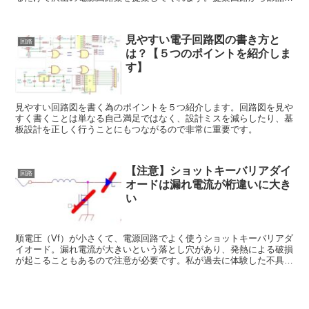
変更してシミュレーションを繰り返し、目的の電気特性を持った回路
を素早く設計できます。
見やすい電子回路図の書き方と
回路
は？【５つのポイントを紹介しま
す】
見やすい回路図を書く為のポイントを５つ紹介します。回路図を見や
すく書くことは単なる自己満足ではなく、設計ミスを減らしたり、基
板設計を正しく行うことにもつながるので非常に重要です。
【注意】ショットキーバリアダイ
回路
オードは漏れ電流が桁違いに大き
い
順電圧（Vf）が小さくて、電源回路でよく使うショットキーバリアダ
イオード。漏れ電流が大きいという落とし穴があり、発熱による破損
が起こることもあるので注意が必要です。私が過去に体験した不具合
を例にして解説します。