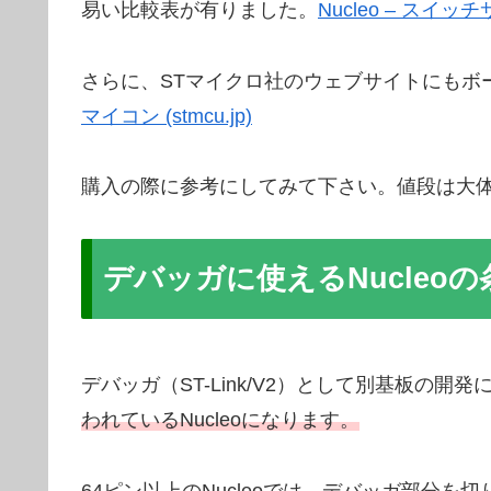
易い比較表が有りました。
Nucleo – スイッチサ
さらに、STマイクロ社のウェブサイトにもボ
マイコン (stmcu.jp)
購入の際に参考にしてみて下さい。値段は大体1,5
デバッガに使えるNucleoの
デバッガ（ST-Link/V2）として別基板の開
われているNucleoになります。
64ピン以上のNucleoでは、デバッガ部分