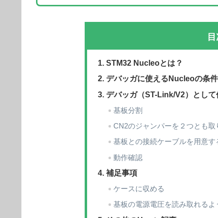
目
STM32 Nucleoとは？
デバッガに使えるNucleoの条
デバッガ（ST-Link/V2）と
基板分割
CN2のジャンパーを２つとも取
基板との接続ケーブルを用意す
動作確認
補足事項
ケースに収める
基板の電源電圧を読み取れるよ