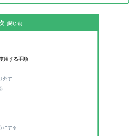
次
件
して使用する手順
り外す
る
うにする