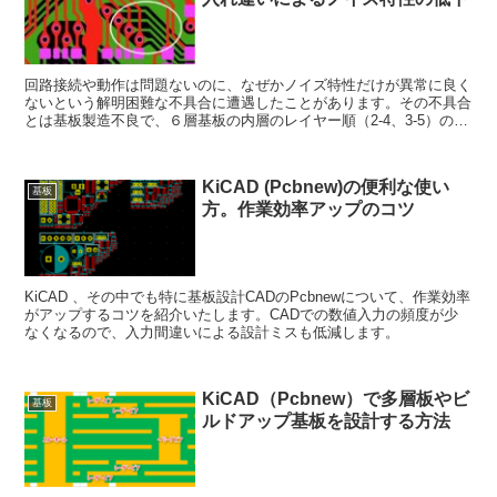
回路接続や動作は問題ないのに、なぜかノイズ特性だけが異常に良く
ないという解明困難な不具合に遭遇したことがあります。その不具合
とは基板製造不良で、６層基板の内層のレイヤー順（2-4、3-5）の入
れ違いというものでした。何故そのような不具合に気が付いたのか、
どのような不具合対策内容を行ったのかを解説します。
KiCAD (Pcbnew)の便利な使い
基板
方。作業効率アップのコツ
KiCAD 、その中でも特に基板設計CADのPcbnewについて、作業効率
がアップするコツを紹介いたします。CADでの数値入力の頻度が少
なくなるので、入力間違いによる設計ミスも低減します。
KiCAD（Pcbnew）で多層板やビ
基板
ルドアップ基板を設計する方法