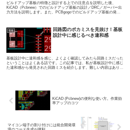
ビルドアップ基板の特徴と設計する上での注意点を説明した後、
KiCAD（Pcbnew）でのビルドアップ基板の設計／DRC／ガーバー出
力方法を説明します。また、PCBgogoでのビルドアップ基板の発注
方法を記載します。
回路図のポカミスを見抜け！基板
基板
設計中に感じるべき違和感
基板設計中に違和感を感じ、よくよく確認してみたら回路ミスだった
ということはよくある話です。この記事では、私が基板設計中に感じ
た違和感から発見された回路ミスを紹介します。難しい内容はありま
せんので、今後の基板設計の際には気にしてみてください。
KiCAD (Pcbnew)の便利な使い方。作業効
率アップのコツ
マイコン端子の割り付けには統合開発環
境のコード生成が便利